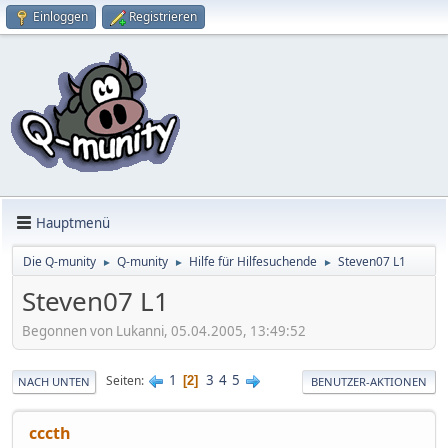
Einloggen
Registrieren
Hauptmenü
Die Q-munity
Q-munity
Hilfe für Hilfesuchende
Steven07 L1
►
►
►
Steven07 L1
Begonnen von Lukanni, 05.04.2005, 13:49:52
1
3
4
5
Seiten
2
NACH UNTEN
BENUTZER-AKTIONEN
cccth