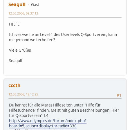
Seagull
Gast
12.03.2006, 09:37:13
HILFE!
Ich verzweifle an Level 4 des Userlevels Q-Sportverein, kann
mir jemand weiterhelfen?
Viele Grüße!
Seagull
cccth
12.03.2006, 18:12:25
#1
Du kannst für alle Maras Hilfeseiten unter "Hilfe für
Hilfesuchende" finden. Meist mit guten Beschreibungen. Hier
für Q-Sportverein1 L4:
http://www.q-lympics.de/forum/index.php?
board=5;action=display;threadid=330