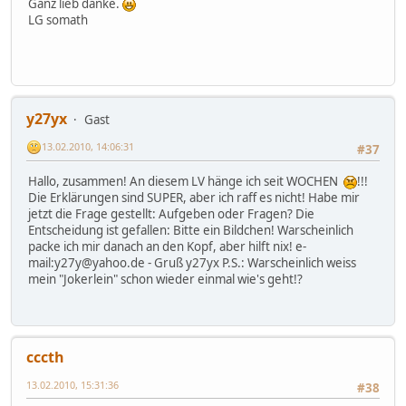
Ganz lieb danke.
LG somath
y27yx
Gast
13.02.2010, 14:06:31
#37
Hallo, zusammen! An diesem LV hänge ich seit WOCHEN
!!!
Die Erklärungen sind SUPER, aber ich raff es nicht! Habe mir
jetzt die Frage gestellt: Aufgeben oder Fragen? Die
Entscheidung ist gefallen: Bitte ein Bildchen! Warscheinlich
packe ich mir danach an den Kopf, aber hilft nix! e-
mail:y27y@yahoo.de - Gruß y27yx P.S.: Warscheinlich weiss
mein "Jokerlein" schon wieder einmal wie's geht!?
cccth
13.02.2010, 15:31:36
#38