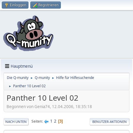
Einloggen
Registrieren
Hauptmenü
Die Q-munity
Q-munity
Hilfe für Hilfesuchende
►
►
Panther 10 Level 02
►
Panther 10 Level 02
Begonnen von Genia74, 12.04.2006, 18:35:18
1
2
Seiten
3
NACH UNTEN
BENUTZER-AKTIONEN