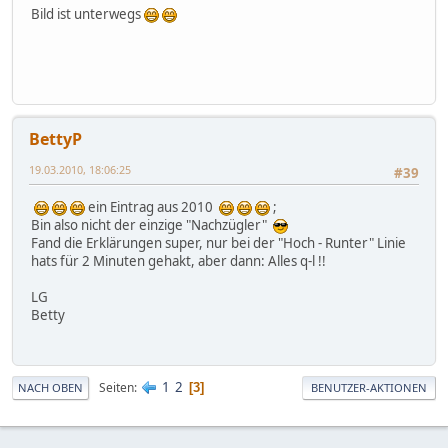
Bild ist unterwegs
BettyP
19.03.2010, 18:06:25
#39
ein Eintrag aus 2010
;
Bin also nicht der einzige "Nachzügler"
Fand die Erklärungen super, nur bei der "Hoch - Runter" Linie
hats für 2 Minuten gehakt, aber dann: Alles q-l !!
LG
Betty
1
2
Seiten
3
NACH OBEN
BENUTZER-AKTIONEN