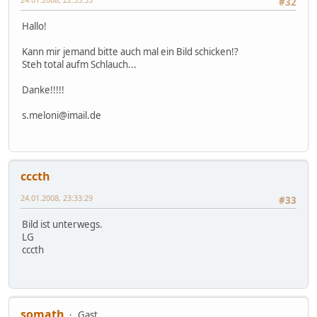
#32
Hallo!
Kann mir jemand bitte auch mal ein Bild schicken!?
Steh total aufm Schlauch...
Danke!!!!!
s.meloni@imail.de
cccth
24.01.2008, 23:33:29
#33
Bild ist unterwegs.
LG
cccth
somath
Gast