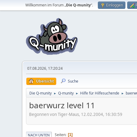
Willkommen im Forum „
Die Q-munity
“.
Einloggen
07.08.2026, 17:20:24
Übersicht
Suche
Die Q-munity
Q-munity
Hilfe für Hilfesuchende
baerwu
►
►
►
baerwurz level 11
Begonnen von Tiger-Maus, 12.02.2004, 16:30:59
Seiten
1
NACH UNTEN