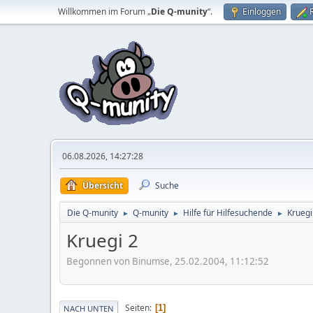
Willkommen im Forum „
Die Q-munity
“.
Einloggen
06.08.2026, 14:27:28
Übersicht
Suche
Die Q-munity
Q-munity
Hilfe für Hilfesuchende
Kruegi
►
►
►
Kruegi 2
Begonnen von Binumse, 25.02.2004, 11:12:52
Seiten
1
NACH UNTEN