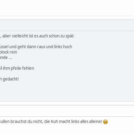
aber vielleicht ist es auch schon zu spät:
lüssel und geht dann raus und links hoch
block rein
unde ...
eil ihm pfeile fehlen
ch gedacht!
llen brauchst du nicht, die Kuh macht links alles alleine!