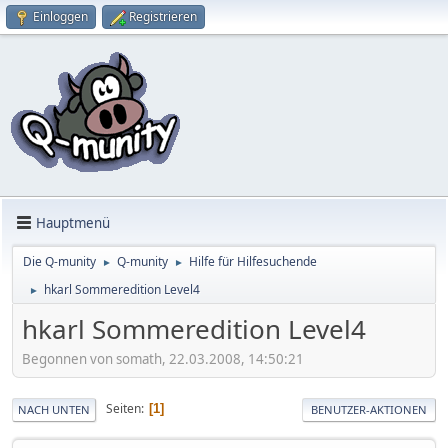
Einloggen
Registrieren
Hauptmenü
Die Q-munity
Q-munity
Hilfe für Hilfesuchende
►
►
hkarl Sommeredition Level4
►
hkarl Sommeredition Level4
Begonnen von somath, 22.03.2008, 14:50:21
Seiten
1
NACH UNTEN
BENUTZER-AKTIONEN