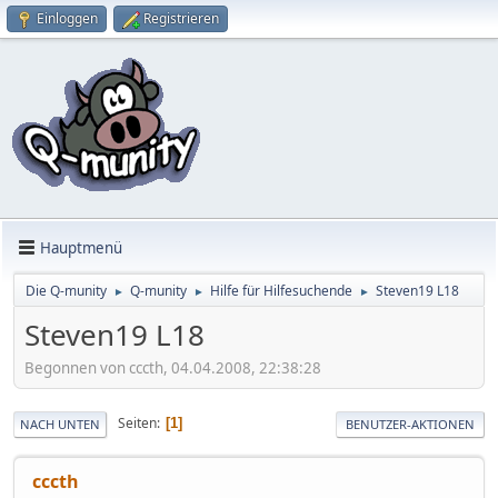
Einloggen
Registrieren
Hauptmenü
Die Q-munity
Q-munity
Hilfe für Hilfesuchende
Steven19 L18
►
►
►
Steven19 L18
Begonnen von cccth, 04.04.2008, 22:38:28
Seiten
1
NACH UNTEN
BENUTZER-AKTIONEN
cccth