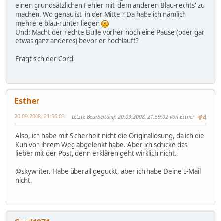
einen grundsätzlichen Fehler mit 'dem anderen Blau-rechts' zu
machen. Wo genau ist 'in der Mitte'? Da habe ich nämlich
mehrere blau-runter liegen
Und: Macht der rechte Bulle vorher noch eine Pause (oder gar
etwas ganz anderes) bevor er hochläuft?
Fragt sich der Cord.
Esther
20.09.2008, 21:56:03
Letzte Bearbeitung
: 20.09.2008, 21:59:02 von Esther
#4
Also, ich habe mit Sicherheit nicht die Originallösung, da ich die
Kuh von ihrem Weg abgelenkt habe. Aber ich schicke das
lieber mit der Post, denn erklären geht wirklich nicht.
@skywriter. Habe überall geguckt, aber ich habe Deine E-Mail
nicht.