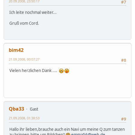
20.09.2008, 23:50:17
#7
Ich leite nochmal weiter...
Gruß vom Cord.
bim42
21.09.2008, 00:07:27
#8
Vielen herzlichen Dank ....
Qba33
Gast
21.09.2008, 01:38:53
#9
Hallo ihr lieben,brauche auch ein Navi um meine Q zum tanzen
zu bringen,bitte um Bildchen?
emma56@web.de