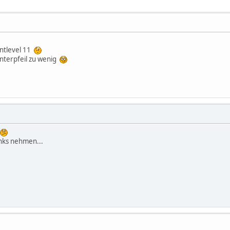
entlevel 11
unterpfeil zu wenig
inks nehmen...