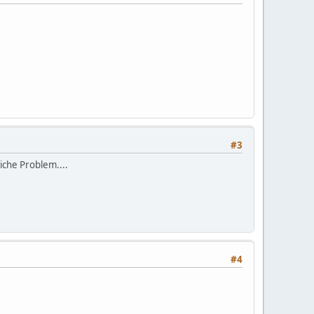
#3
iche Problem....
#4