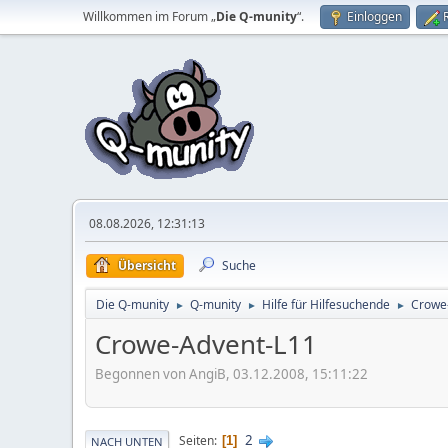
Willkommen im Forum „
Die Q-munity
“.
Einloggen
08.08.2026, 12:31:13
Übersicht
Suche
Die Q-munity
Q-munity
Hilfe für Hilfesuchende
Crowe
►
►
►
Crowe-Advent-L11
Begonnen von AngiB, 03.12.2008, 15:11:22
2
Seiten
1
NACH UNTEN