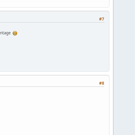
#7
onntage
#8