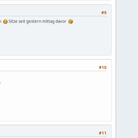
#9
en
Sitze seit gestern mittag davor
#10
.
#11