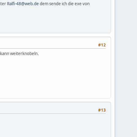
nter
Ralfi-48@web.de
dem sende ich die exe von
#12
 kann weiterknobeln.
#13