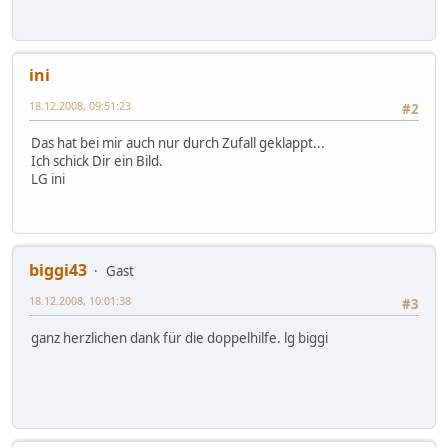
ini
18.12.2008, 09:51:23
#2
Das hat bei mir auch nur durch Zufall geklappt...
Ich schick Dir ein Bild.
LG ini
biggi43
Gast
18.12.2008, 10:01:38
#3
ganz herzlichen dank für die doppelhilfe. lg biggi