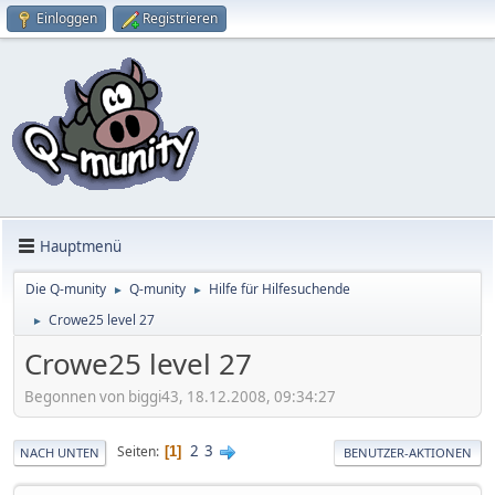
Einloggen
Registrieren
Hauptmenü
Die Q-munity
Q-munity
Hilfe für Hilfesuchende
►
►
Crowe25 level 27
►
Crowe25 level 27
Begonnen von biggi43, 18.12.2008, 09:34:27
2
3
Seiten
1
NACH UNTEN
BENUTZER-AKTIONEN