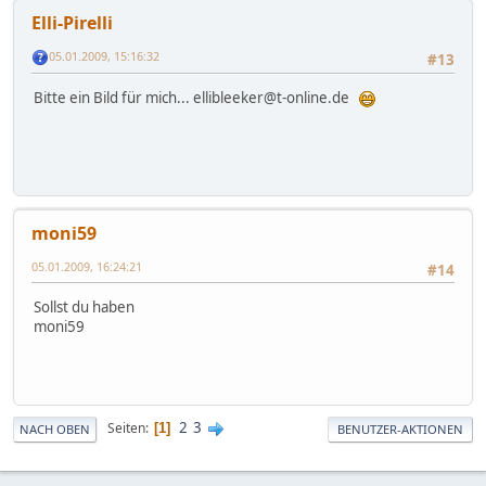
Elli-Pirelli
05.01.2009, 15:16:32
#13
Bitte ein Bild für mich... ellibleeker@t-online.de
moni59
05.01.2009, 16:24:21
#14
Sollst du haben
moni59
2
3
Seiten
1
NACH OBEN
BENUTZER-AKTIONEN