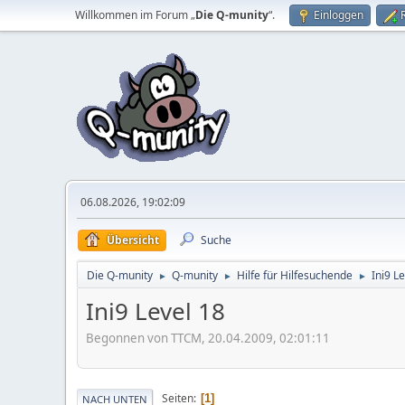
Willkommen im Forum „
Die Q-munity
“.
Einloggen
06.08.2026, 19:02:09
Übersicht
Suche
Die Q-munity
Q-munity
Hilfe für Hilfesuchende
Ini9 L
►
►
►
Ini9 Level 18
Begonnen von TTCM, 20.04.2009, 02:01:11
Seiten
1
NACH UNTEN