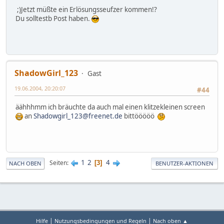
;)Jetzt müßte ein Erlösungsseufzer kommen!?
Du solltestb Post haben.
ShadowGirl_123
Gast
19.06.2004, 20:20:07
#44
äähhhmm ich bräuchte da auch mal einen klitzekleinen screen
an
Shadowgirl_123@freenet.de
bittööööö
1
2
4
Seiten
3
NACH OBEN
BENUTZER-AKTIONEN
|
|
Hilfe
Nutzungsbedingungen und Regeln
Nach oben ▲