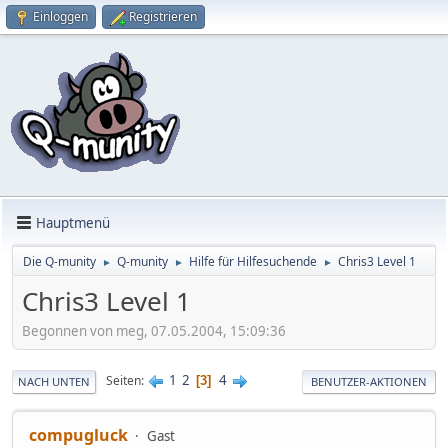
Einloggen
Registrieren
Hauptmenü
Die Q-munity
Q-munity
Hilfe für Hilfesuchende
Chris3 Level 1
►
►
►
Chris3 Level 1
Begonnen von meg, 07.05.2004, 15:09:36
1
2
4
Seiten
3
NACH UNTEN
BENUTZER-AKTIONEN
compugluck
Gast