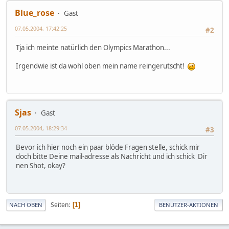
Blue_rose
Gast
07.05.2004, 17:42:25
#2
Tja ich meinte natürlich den Olympics Marathon...
Irgendwie ist da wohl oben mein name reingerutscht!
Sjas
Gast
07.05.2004, 18:29:34
#3
Bevor ich hier noch ein paar blöde Fragen stelle, schick mir
doch bitte Deine mail-adresse als Nachricht und ich schick Dir
nen Shot, okay?
Seiten
1
NACH OBEN
BENUTZER-AKTIONEN