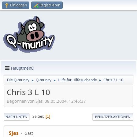
Einloggen
Registrieren
Hauptmenü
Die Q-munity
Q-munity
Hilfe für Hilfesuchende
Chris 3 L 10
►
►
►
Chris 3 L 10
Begonnen von Sjas, 08.05.2004, 12:46:37
Seiten
1
NACH UNTEN
BENUTZER-AKTIONEN
Sjas
Gast