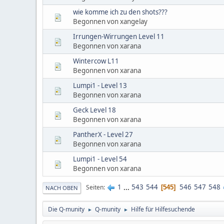
wie komme ich zu den shots???
Begonnen von xangelay
Irrungen-Wirrungen Level 11
Begonnen von xarana
Wintercow L11
Begonnen von xarana
Lumpi1 - Level 13
Begonnen von xarana
Geck Level 18
Begonnen von xarana
PantherX - Level 27
Begonnen von xarana
Lumpi1 - Level 54
Begonnen von xarana
1
...
543
544
546
547
548
Seiten
545
NACH OBEN
Die Q-munity
Q-munity
Hilfe für Hilfesuchende
►
►