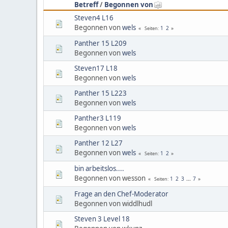
Betreff
/
Begonnen von
Steven4 L16
Begonnen von
wels
1
2
Seiten
Panther 15 L209
Begonnen von
wels
Steven17 L18
Begonnen von
wels
Panther 15 L223
Begonnen von
wels
Panther3 L119
Begonnen von
wels
Panther 12 L27
Begonnen von
wels
1
2
Seiten
bin arbeitslos....
Begonnen von wesson
1
2
3
...
7
Seiten
Frage an den Chef-Moderator
Begonnen von widdlhudl
Steven 3 Level 18