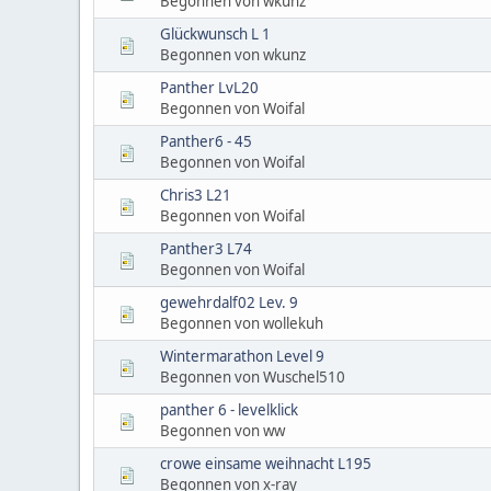
Begonnen von wkunz
Glückwunsch L 1
Begonnen von wkunz
Panther LvL20
Begonnen von Woifal
Panther6 - 45
Begonnen von Woifal
Chris3 L21
Begonnen von Woifal
Panther3 L74
Begonnen von Woifal
gewehrdalf02 Lev. 9
Begonnen von wollekuh
Wintermarathon Level 9
Begonnen von Wuschel510
panther 6 - levelklick
Begonnen von ww
crowe einsame weihnacht L195
Begonnen von x-ray