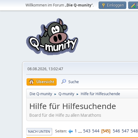
Willkommen im Forum „
Die Q-munity
“.
Einloggen
08.08.2026, 13:02:47
Übersicht
Suche
Die Q-munity
Q-munity
Hilfe für Hilfesuchende
►
►
Hilfe für Hilfesuchende
Board für die Hilfe zu allen Marathons
1
...
543
544
546
547
548
Seiten
545
NACH UNTEN