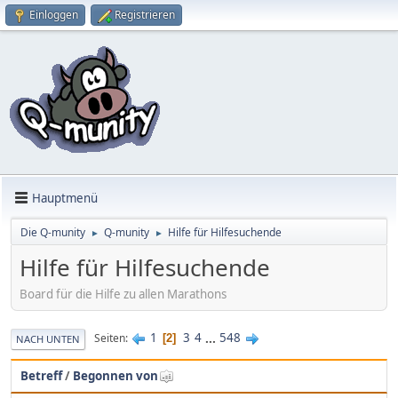
Einloggen
Registrieren
Hauptmenü
Die Q-munity
Q-munity
Hilfe für Hilfesuchende
►
►
Hilfe für Hilfesuchende
Board für die Hilfe zu allen Marathons
1
3
4
...
548
Seiten
2
NACH UNTEN
Betreff
/
Begonnen von