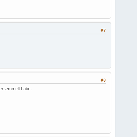
#7
#8
 versemmelt habe.