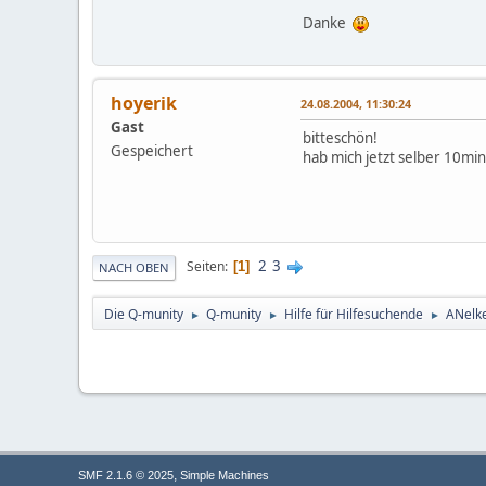
Danke
hoyerik
24.08.2004, 11:30:24
Gast
bitteschön!
Gespeichert
hab mich jetzt selber 10min.
2
3
Seiten
1
NACH OBEN
Die Q-munity
Q-munity
Hilfe für Hilfesuchende
ANelke
►
►
►
,
SMF 2.1.6 © 2025
Simple Machines