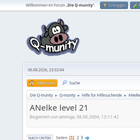
Willkommen im Forum „
Die Q-munity
“.
Einloggen
06.08.2026, 23:32:04
Übersicht
Suche
Die Q-munity
Q-munity
Hilfe für Hilfesuchende
ANelke
►
►
►
ANelke level 21
Begonnen von ammuja, 08.08.2004, 13:11:42
2
3
Seiten
1
NACH UNTEN