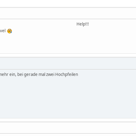
Help!!!
level
ts mehr ein, bei gerade mal zwei Hochpfeilen