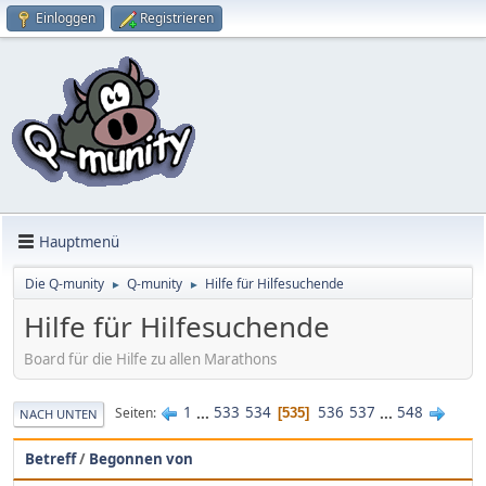
Einloggen
Registrieren
Hauptmenü
Die Q-munity
Q-munity
Hilfe für Hilfesuchende
►
►
Hilfe für Hilfesuchende
Board für die Hilfe zu allen Marathons
1
...
533
534
536
537
...
548
Seiten
535
NACH UNTEN
Betreff
/
Begonnen von